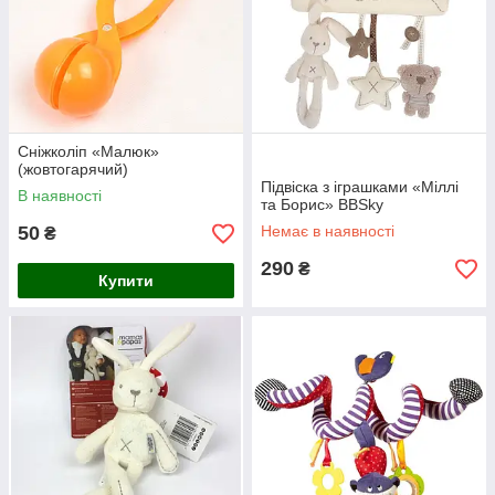
Сніжколіп «Малюк»
(жовтогарячий)
Підвіска з іграшками «Міллі
В наявності
та Борис» BBSky
50
Немає в наявності
₴
290
₴
Купити