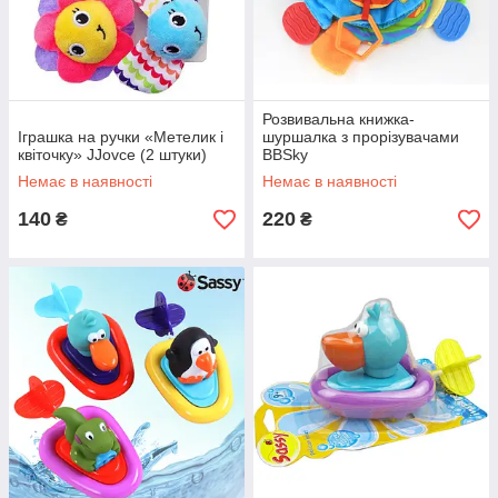
Розвивальна книжка-
Іграшка на ручки «Метелик і
шуршалка з прорізувачами
квіточку» JJovce (2 штуки)
BBSky
Немає в наявності
Немає в наявності
140
220
₴
₴