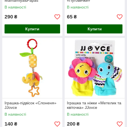
Mamamiya&Papas
«Пуговички»
В наявності
В наявності
290
65
₴
₴
Купити
Купити
Іграшка-підвісок «Слоненя»
Іграшка та ніжки «Метелик та
JJovce
квіточка» JJovce
В наявності
В наявності
140
200
₴
₴