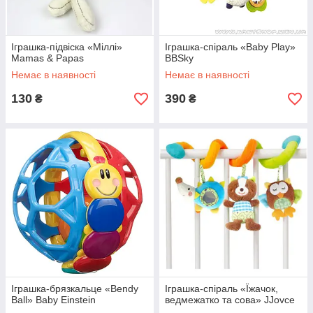
Іграшка-підвіска «Міллі»
Іграшка-спіраль «Baby Play»
Mamas & Papas
BBSky
Немає в наявності
Немає в наявності
130
390
₴
₴
Іграшка-брязкальце «Bendy
Іграшка-спіраль «Їжачок,
Ball» Baby Einstein
ведмежатко та сова» JJovce