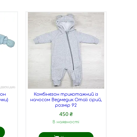
зон
Комбінезон трикотажний із
чки)
начосом Ведмедик Omali сірий,
розмір 92
450 ₴
В наявності