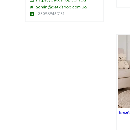
https://detkishop.com.ua
admin@detkishop.com.ua
+380959463161
Комб