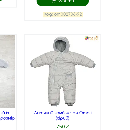
Купити
om002708-92
й із
Дитячий комбінезон Omali
 розмір
(сірий)
750 ₴