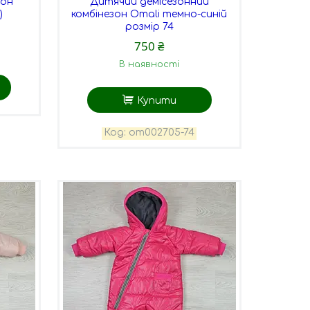
зон
Дитячий демісезонний
)
комбінезон Omali темно-синій
розмір 74
750 ₴
В наявності
Купити
оm002705-74