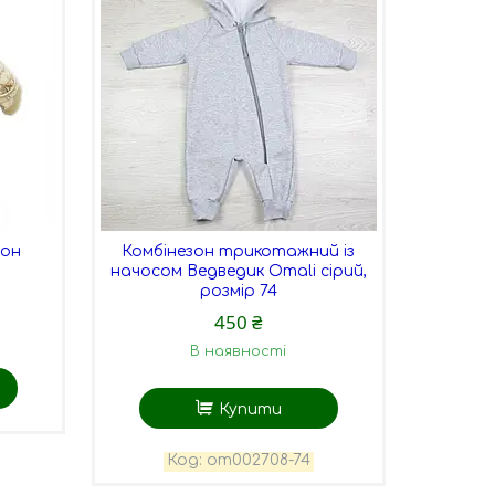
зон
Комбінезон трикотажний із
)
начосом Ведведик Omali сірий,
розмір 74
450 ₴
В наявності
Купити
om002708-74