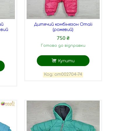
ий
Дитячий комбінезон Omali
овий
(рожевий)
750 ₴
Готово до відправки
Купити
оm002704-74