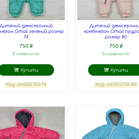
Дитячий демісезонний
Дитячий демісезонн
інезон Omali зелений розмір
комбінезон Omali пудр
74
розмір 80
750 ₴
750 ₴
В наявності
В наявності
Купити
Купити
оm002702-74
оm002706-80