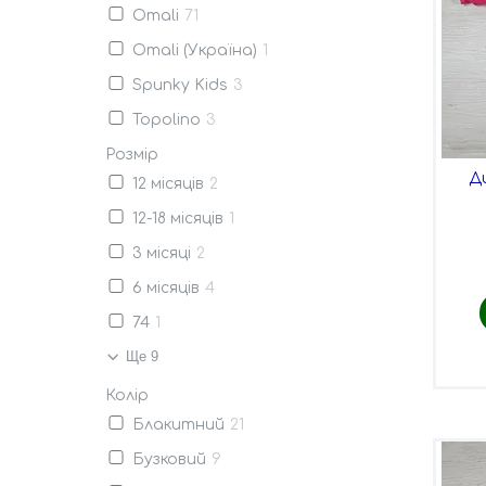
Omali
71
Omali (Україна)
1
Spunky Kids
3
Topolino
3
Розмір
Д
12 місяців
2
12-18 місяців
1
3 місяці
2
6 місяців
4
74
1
Ще 9
Колір
Блакитний
21
Бузковий
9