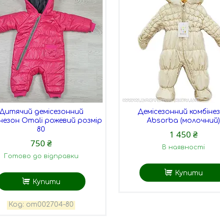
Дитячий демісезонний
Демісезонний комбіне
незон Omali рожевий розмір
Absorba (молочний
80
1 450 ₴
750 ₴
В наявності
Готово до відправки
Купити
Купити
оm002704-80