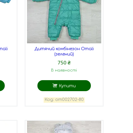
mali
Дитячий комбінезон Omali
(зелений)
750 ₴
В наявності
Купити
оm002702-80