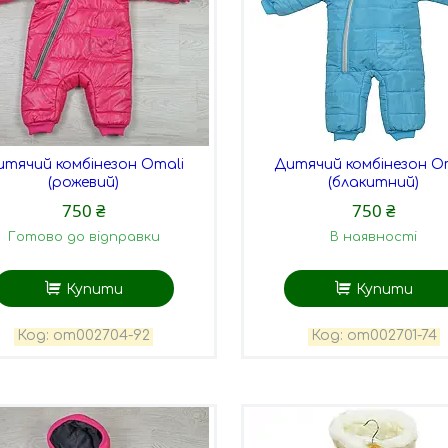
итячий комбінезон Omali
Дитячий комбінезон O
(рожевий)
(блакитний)
750 ₴
750 ₴
Готово до відправки
В наявності
Купити
Купити
оm002704-92
оm002701-74