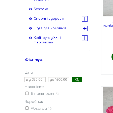
Безпека
Спорт і здоров'я
комб
Одяг для чоловіків
Хобі, рукоділля і
творчість
Фільтри
Ціна
Наявність
В наявності
75
Виробник
Absorba
16