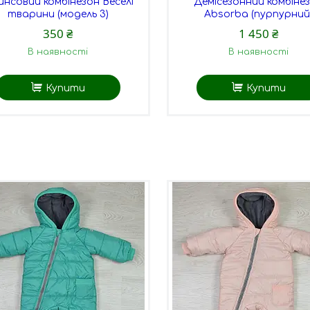
нсовий комбінезон Веселі
Демісезонний комбіне
тварини (модель 3)
Absorba (пурпурний
350 ₴
1 450 ₴
В наявності
В наявності
Купити
Купити