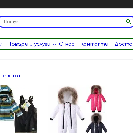
я
Товары и услуги
О нас
Контакты
Достав
незони