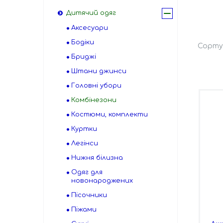
Дитячий одяг
Аксесуари
Бодіки
Бриджі
Штани джинси
Головні убори
Комбінезони
Костюми, комплекти
Куртки
Легінси
Нижня білизна
Одяг для
новонароджених
Пісочники
Піжами