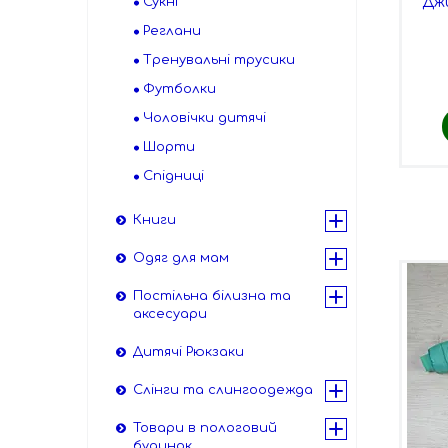
Джи
Сукні
Реглани
Тренувальні трусики
Футболки
Чоловічки дитячі
Шорти
Спідниці
Книги
Одяг для мам
Постільна білизна та
аксесуари
Дитячі Рюкзаки
Слінги та слингоодежда
Товари в пологовий
будинок