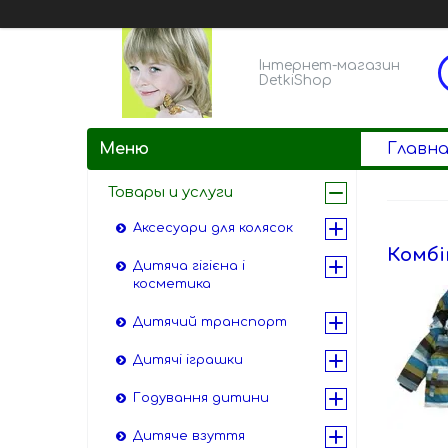
Інтернет-магазин
DetkiShop
Главна
Товары и услуги
Аксесуари для колясок
Комбі
Дитяча гігієна і
косметика
Дитячий транспорт
Дитячі іграшки
Годування дитини
Дитяче взуття