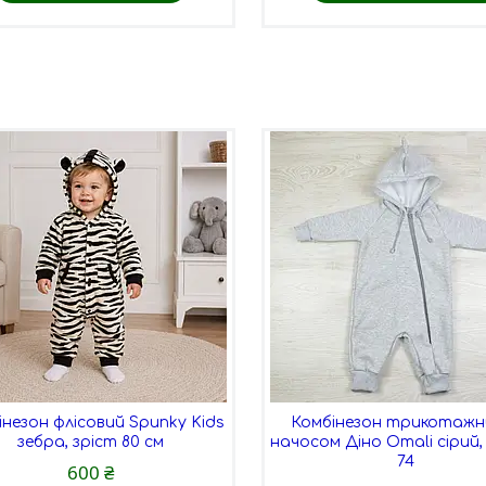
інезон флісовий Spunky Kids
Комбінезон трикотажни
зебра, зріст 80 см
начосом Діно Omali сірий,
74
600 ₴