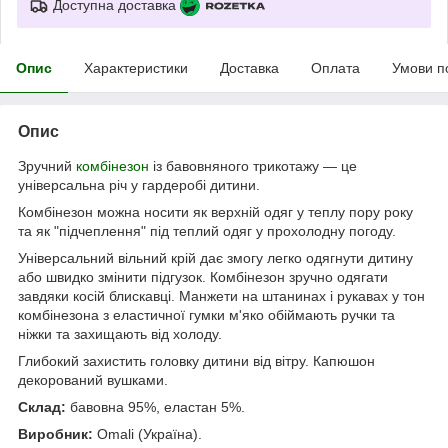
Доступна доставка
Опис
Характеристики
Доставка
Оплата
Умови п
Опис
Зручний
комбінезон
із бавовняного трикотажу — це
універсальна річ у гардеробі дитини.
Комбінезон можна носити як верхній одяг у теплу пору року
та як "підчеплення" під теплий одяг у прохолодну погоду.
Універсальний вільний крій дає змогу легко одягнути дитину
або швидко змінити підгузок. Комбінезон зручно одягати
завдяки косій блискавці. Манжети на штанинах і рукавах у тон
комбінезона з еластичної гумки м'яко обіймають ручки та
ніжки та захищають від холоду.
Глибокий захистить головку дитини від вітру. Капюшон
декорований вушками.
Склад:
бавовна 95%, еластан 5%.
Виробник:
Omali (Україна).