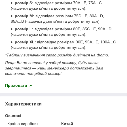
розмір S:
відповідає розмірам 70A...E, 75A...C
(чашечки дуже м'які та добре тягнуться);
розмір М:
відповідає розмірам 75D...E, 80A...D,
85A...B (чашечки дуже м'які та добре тягнуться);
розмір L:
відповідає розмірам 80E, 85C...E, 90A...D
(чашечки дуже м'які та добре тягнуться);
розмір XL:
відповідає розмірам 90E, 95A...E, 100A...C
(чашечки дуже м'які та добре тягнуться);
*Таблицу визначення свого розміру дивіться на фото.
Якщо Ви не впевнені у виборі розміру, будь ласка,
звертайтеся — наші менеджери допоможуть Вам
визначити потрібний розмір!
Приховати
Характеристики
Основні
Країна виробник
Китай