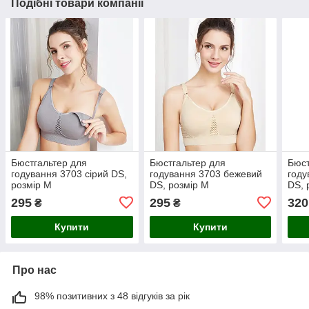
Подібні товари компанії
Бюстгальтер для
Бюстгальтер для
Бюст
годування 3703 сірий DS,
годування 3703 бежевий
году
розмір M
DS, розмір M
DS, 
295
295
320
₴
₴
Купити
Купити
Про нас
98% позитивних з 48 відгуків за рік