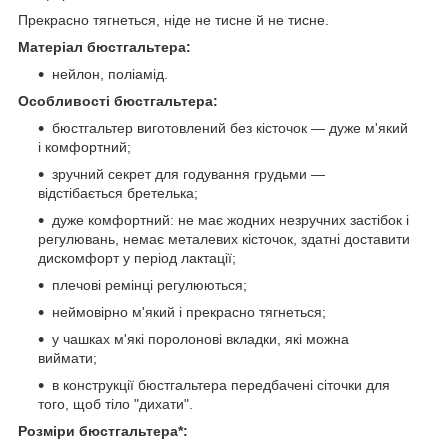
Прекрасно тягнеться, ніде не тисне й не тисне.
Матеріал бюстгальтера:
нейлон, поліамід.
Особливості бюстгальтера:
бюстгальтер виготовлений без кісточок — дуже м'який
і комфортний;
зручний секрет для годування грудьми —
відстібається бретелька;
дуже комфортний: не має жодних незручних застібок і
регулювань, немає металевих кісточок, здатні доставити
дискомфорт у період лактації;
плечові ремінці регулюються;
неймовірно м'який і прекрасно тягнеться;
у чашках м'які поролонові вкладки, які можна
виймати;
в конструкції бюстгальтера передбачені сіточки для
того, щоб тіло "дихати".
Розміри бюстгальтера*: