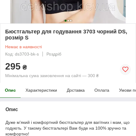
Бюстгальтер для годування 3703 чорний DS,
розмір S
Немає в наявності
Код: ds3703-bk-s
Роздріб
295
₴
Мінімальна сума замовлення на сайті — 300 ₴
Опис
Характеристики
Доставка
Оплата
Умови п
Опис
Дуже м'який і комфортний бюстгальтер для вагітних і мам, що
годують. У такому бюстгальтері Вам буде на 100% зручно та
комфортно!