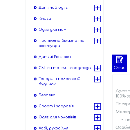
Дитячий одяг
Книги
Одяг для мам
Постільна білизна та
аксесуари
Дитячі Рюкзаки
Опис
Слінги та слингоодежда
Товари в пологовий
будинок
Дуже м
Безпека
100% 
Прекра
Спорт і здоров'я
Матер
Одяг для чоловіків
не
Особл
Хобі, рукоділля і