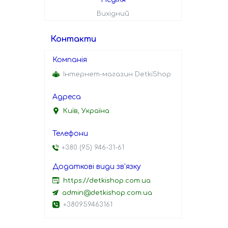
Вихідний
Контакти
Інтернет-магазин DetkiShop
Київ, Україна
+380 (95) 946-31-61
https://detkishop.com.ua
admin@detkishop.com.ua
+380959463161