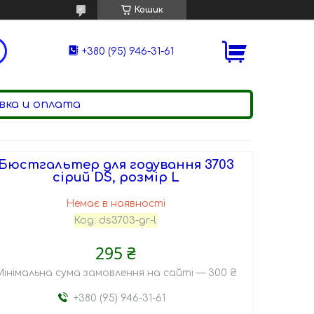
Кошик
+380 (95) 946-31-61
ка и оплата
Бюстгальтер для годування 3703
сірий DS, розмір L
Немає в наявності
Код:
ds3703-gr-l
295 ₴
Мінімальна сума замовлення на сайті — 300 ₴
+380 (95) 946-31-61