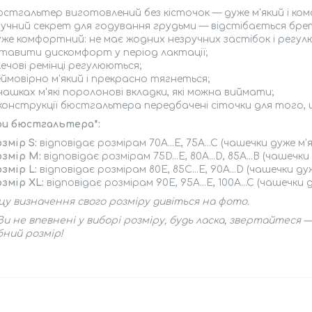
юстгальтер виготовлений без кісточок — дуже м'який і ко
ручний секрет для годування грудьми — відстібається бре
уже комфортний: не має жодних незручних застібок і регул
тавити дискомфорт у період лактації;
ечові ремінці регулюються;
ймовірно м'який і прекрасно тягнеться;
чашках м'які поролонові вкладки, які можна виймати;
 конструкції бюстгальтера передбачені сіточки для того, 
ри бюстгальтера*:
змір S:
відповідає розмірам 70A...E, 75A...C (чашечки дуже м
озмір М:
відповідає розмірам 75D...E, 80A...D, 85A...B (чашечк
змір L:
відповідає розмірам 80E, 85C...E, 90A...D (чашечки д
змір XL:
відповідає розмірам 90E, 95A...E, 100A...C (чашечки
цу визначення свого розміру дивіться на фото.
и не впевнені у виборі розміру, будь ласка, звертайтес
ний розмір!