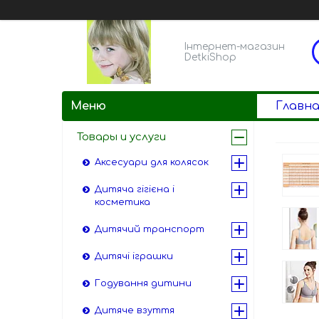
Інтернет-магазин
DetkiShop
Главна
Товары и услуги
Аксесуари для колясок
Дитяча гігієна і
косметика
Дитячий транспорт
Дитячі іграшки
Годування дитини
Дитяче взуття