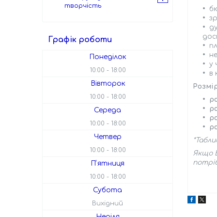
творчість
б
з
д
дос
Графік роботи
пл
не
Понеділок
у 
10:00
18:00
в
Вівторок
Розмі
10:00
18:00
ро
р
Середа
ро
10:00
18:00
ро
Четвер
*Табли
10:00
18:00
Якщо В
потріб
Пʼятниця
10:00
18:00
Субота
Вихідний
Неділя