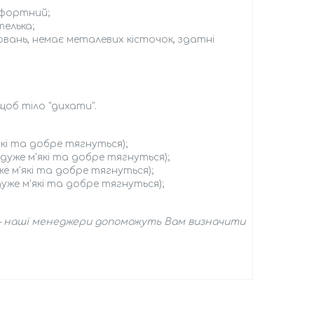
мфортний;
телька;
ювань, немає металевих кісточок, здатні
щоб тіло "дихати".
'які та добре тягнуться);
и дуже м'які та добре тягнуться);
уже м'які та добре тягнуться);
 дуже м'які та добре тягнуться);
я — наші менеджери допоможуть Вам визначити