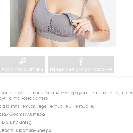
Характеристики
Інформація для замовлення
'який і комфортний бюстгальтер для вагітних і мам, що 
зручно та комфортно!
сно тягнеться, ніде не тисне й не тисне.
іал бюстгальтера:
йлон, поліамід.
ивості бюстгальтера: