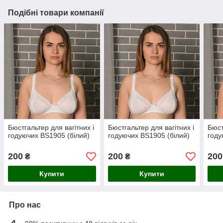
Подібні товари компанії
Бюстгальтер для вагітних і
Бюстгальтер для вагітних і
Бюст
годуючих BS1905 (білий)
годуючих BS1905 (білий)
году
200
200
200
₴
₴
Купити
Купити
Про нас