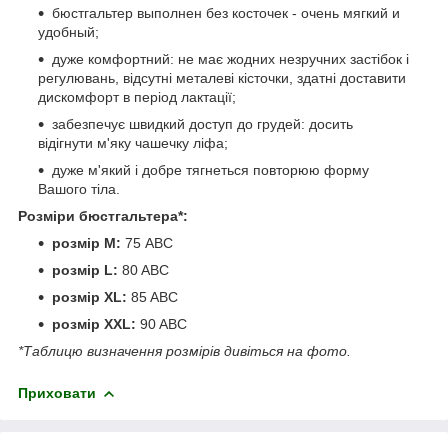
бюстгальтер выполнен без косточек - очень мягкий и
удобный;
дуже комфортний: не має жодних незручних застібок і
регулювань, відсутні металеві кісточки, здатні доставити
дискомфорт в період лактації;
забезпечує швидкий доступ до грудей: досить
відігнути м'яку чашечку ліфа;
дуже м'який і добре тягнеться повторюю форму
Вашого тіла.
Розміри бюстгальтера*:
розмір М:
75 ABC
розмір L:
80 ABC
розмір XL:
85 ABC
розмір XXL:
90 ABC
*Таблицю визначення розмірів дивіться на фото.
Приховати