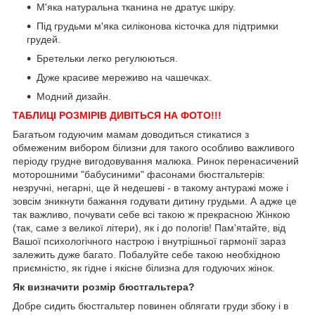
М'яка натуральна тканина не дратує шкіру.
Під грудьми м'яка силіконова кісточка для підтримки
грудей.
Бретельки легко регулюються.
Дуже красиве мереживо на чашечках.
Модний дизайн.
ТАБЛИЦІ РОЗМІРІВ ДИВІТЬСЯ НА ФОТО!!!
Багатьом годуючим мамам доводиться стикатися з
обмеженим вибором білизни для такого особливо важливого
періоду грудне вигодовування малюка. Ринок перенасичений
моторошними "бабусиними" фасонами бюстгальтерів:
незручні, негарні, ще й недешеві - в такому антуражі може і
зовсім зникнути бажання годувати дитину грудьми. А адже це
так важливо, почувати себе всі такою ж прекрасною Жінкою
(так, саме з великої літери), як і до пологів! Пам'ятайте, від
Вашої психологічного настрою і внутрішньої гармонії зараз
залежить дуже багато. Побалуйте себе такою необхідною
приємністю, як гідне і якісне білизна для годуючих жінок.
Як визначити розмір бюстгальтера?
Добре сидить бюстгальтер повинен облягати груди збоку і в