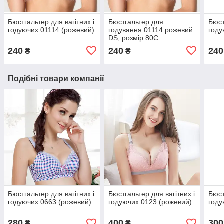
Бюстгальтер для вагітних і
Бюстгальтер для
Бюст
годуючих 01114 (рожевий)
годування 01114 рожевий
году
DS, розмір 80C
240
240
240
₴
₴
Подібні товари компанії
Бюстгальтер для вагітних і
Бюстгальтер для вагітних і
Бюст
годуючих 0663 (рожевий)
годуючих 0123 (рожевий)
году
280
400
300
₴
₴