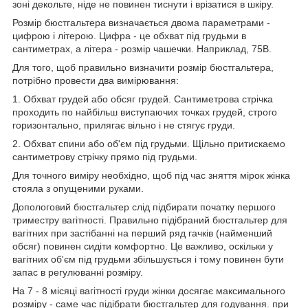
зоні декольте, ніде не повинен тиснути і врізатися в шкіру.
Розмір бюстгальтера визначається двома параметрами -
цифрою і літерою. Цифра - це обхват під грудьми в
сантиметрах, а літера - розмір чашечки. Наприклад, 75В.
Для того, щоб правильно визначити розмір бюстгальтера,
потрібно провести два вимірювання:
1. Обхват грудей або обсяг грудей. Сантиметрова стрічка
проходить по найбільш виступаючих точках грудей, строго
горизонтально, прилягає вільно і не стягує груди.
2. Обхват спини або об'єм під грудьми. Щільно притискаємо
сантиметрову стрічку прямо під грудьми.
Для точного виміру необхідно, щоб під час зняття мірок жінка
стояла з опущеними руками.
Допологовий бюстгальтер слід підбирати початку першого
триместру вагітності. Правильно підібраний бюстгальтер для
вагітних при застібанні на перший ряд гачків (найменший
обсяг) повинен сидіти комфортно. Це важливо, оскільки у
вагітних об'єм під грудьми збільшується і тому повинен бути
запас в регулюванні розміру.
На 7 - 8 місяці вагітності груди жінки досягає максимального
розміру - саме час підібрати бюстгальтер для годування. при