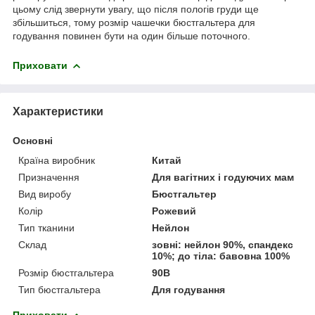
цьому слід звернути увагу, що після пологів груди ще
збільшиться, тому розмір чашечки бюстгальтера для
годування повинен бути на один більше поточного.
Приховати
Характеристики
Основні
Країна виробник
Китай
Призначення
Для вагітних і годуючих мам
Вид виробу
Бюстгальтер
Колір
Рожевий
Тип тканини
Нейлон
Склад
зовні: нейлон 90%, спандекс
10%; до тіла: бавовна 100%
Розмір бюстгальтера
90B
Тип бюстгальтера
Для годування
Приховати