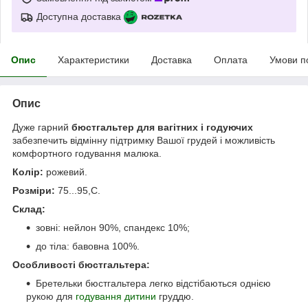
Доступна доставка
Опис
Характеристики
Доставка
Оплата
Умови п
Опис
Дуже гарний
бюстгальтер для вагітних і годуючих
забезпечить відмінну підтримку Вашої грудей і можливість
комфортного годування малюка.
Колір:
рожевий.
Розміри:
75...95,С.
Склад:
зовні: нейлон 90%, спандекс 10%;
до тіла: бавовна 100%.
Особливості бюстгальтера:
Бретельки бюстгальтера легко відстібаються однією
рукою для
годування дитини
груддю.