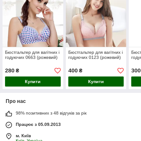
Бюстгальтер для вагітних і
Бюстгальтер для вагітних і
Бюст
годуючих 0663 (рожевий)
годуючих 0123 (рожевий)
году
280
400
300
₴
₴
Купити
Купити
Про нас
98% позитивних з 48 відгуків за рік
Працює з 05.09.2013
м. Київ
Київ, Україна