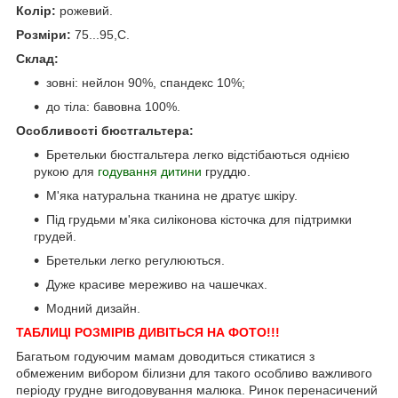
Колір:
рожевий.
Розміри:
75...95,С.
Склад:
зовні: нейлон 90%, спандекс 10%;
до тіла: бавовна 100%.
Особливості бюстгальтера:
Бретельки бюстгальтера легко відстібаються однією
рукою для
годування дитини
груддю.
М'яка натуральна тканина не дратує шкіру.
Під грудьми м'яка силіконова кісточка для підтримки
грудей.
Бретельки легко регулюються.
Дуже красиве мереживо на чашечках.
Модний дизайн.
ТАБЛИЦІ РОЗМІРІВ ДИВІТЬСЯ НА ФОТО!!!
Багатьом годуючим мамам доводиться стикатися з
обмеженим вибором білизни для такого особливо важливого
періоду грудне вигодовування малюка. Ринок перенасичений