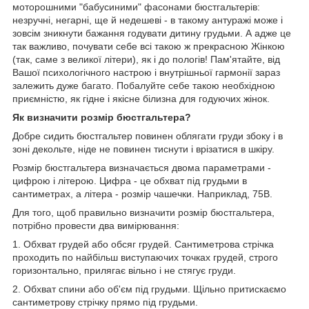
моторошними "бабусиними" фасонами бюстгальтерів:
незручні, негарні, ще й недешеві - в такому антуражі може і
зовсім зникнути бажання годувати дитину грудьми. А адже це
так важливо, почувати себе всі такою ж прекрасною Жінкою
(так, саме з великої літери), як і до пологів! Пам'ятайте, від
Вашої психологічного настрою і внутрішньої гармонії зараз
залежить дуже багато. Побалуйте себе такою необхідною
приємністю, як гідне і якісне білизна для годуючих жінок.
Як визначити розмір бюстгальтера?
Добре сидить бюстгальтер повинен облягати груди збоку і в
зоні декольте, ніде не повинен тиснути і врізатися в шкіру.
Розмір бюстгальтера визначається двома параметрами -
цифрою і літерою. Цифра - це обхват під грудьми в
сантиметрах, а літера - розмір чашечки. Наприклад, 75В.
Для того, щоб правильно визначити розмір бюстгальтера,
потрібно провести два вимірювання:
1. Обхват грудей або обсяг грудей. Сантиметрова стрічка
проходить по найбільш виступаючих точках грудей, строго
горизонтально, прилягає вільно і не стягує груди.
2. Обхват спини або об'єм під грудьми. Щільно притискаємо
сантиметрову стрічку прямо під грудьми.