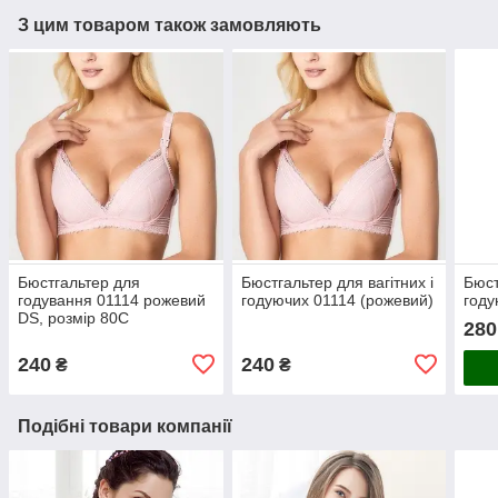
З цим товаром також замовляють
Бюстгальтер для
Бюстгальтер для вагітних і
Бюст
годування 01114 рожевий
годуючих 01114 (рожевий)
году
DS, розмір 80C
280
240
240
₴
₴
Подібні товари компанії