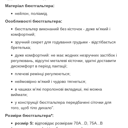
Матеріал бюстгальтера:
нейлон, поліамід.
Особливості бюстгальтера:
бюстгальтер виконаний без кісточок - дуже м'який і
комфортний;
зручний секрет для годування грудьми - відстібається
бретелька;
дуже комфортний: не має жодних незручних застібок і
регулювань, відсутні металеві кісточки, здатні доставити
дискомфорт в період лактації;
плечові ремінці регулюються;
неймовірно м'який і чудово тягнеться;
в чашках м'які поролонові вкладиші, які можна
виймати;
у конструкції бюстгальтера передбачені сіточки для
того, щоб тіло дихало".
Розміри бюстгальтера*:
розмір S:
відповідає розмірам 70A...D, 75A...B