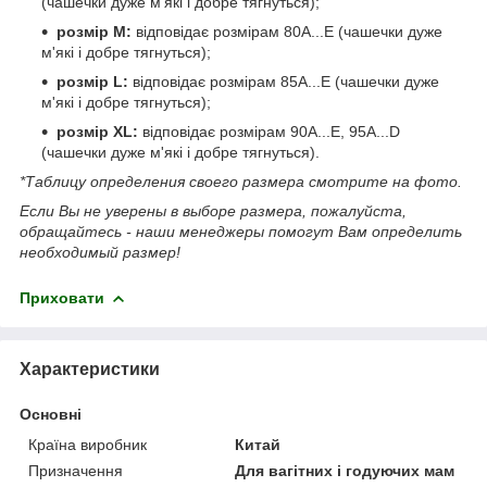
(чашечки дуже м'які і добре тягнуться);
розмір М:
відповідає розмірам 80A...E (чашечки дуже
м'які і добре тягнуться);
розмір L:
відповідає розмірам 85A...E (чашечки дуже
м'які і добре тягнуться);
розмір XL:
відповідає розмірам 90A...E, 95A...D
(чашечки дуже м'які і добре тягнуться).
*Таблицу определения своего размера смотрите на фото.
Если Вы не уверены в выборе размера, пожалуйста,
обращайтесь - наши менеджеры помогут Вам определить
необходимый размер!
Приховати
Характеристики
Основні
Країна виробник
Китай
Призначення
Для вагітних і годуючих мам