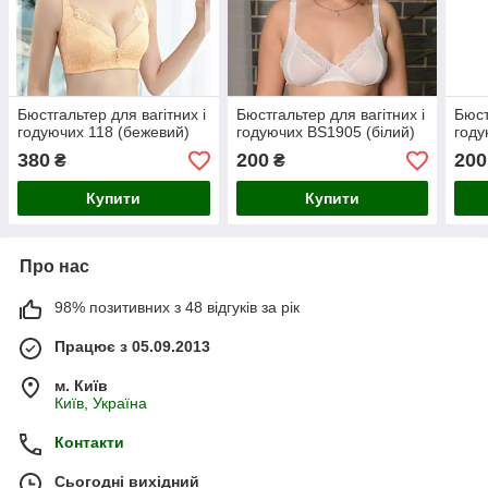
Бюстгальтер для вагітних і
Бюстгальтер для вагітних і
Бюст
годуючих 118 (бежевий)
годуючих BS1905 (білий)
году
380
200
200
₴
₴
Купити
Купити
Про нас
98% позитивних з 48 відгуків за рік
Працює з 05.09.2013
м. Київ
Київ, Україна
Контакти
Сьогодні вихідний