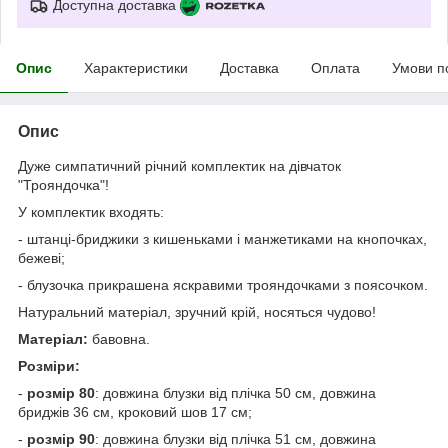
Доступна доставка
Опис
Характеристики
Доставка
Оплата
Умови п
Опис
Дуже симпатичний річний комплектик на дівчаток
"Трояндочка"!
У комплектик входять:
- штанці-бриджики з кишеньками і манжетиками на кнопочках,
бежеві;
- блузочка прикрашена яскравими трояндочками з поясочком.
Натуральний матеріал, зручний крій, носяться чудово!
Матеріал:
бавовна.
Розміри:
-
розмір 80
: довжина блузки від плічка 50 см, довжина
бриджів 36 см, кроковий шов 17 см;
-
розмір 90
: довжина блузки від плічка 51 см, довжина