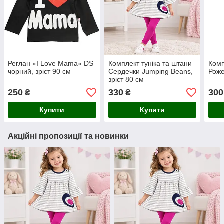
Реглан «I Love Mama» DS
Комплект туніка та штани
Комп
чорний, зріст 90 см
Сердечки Jumping Beans,
Роже
зріст 80 см
250
330
300
₴
₴
Купити
Купити
Акційні пропозиції та новинки