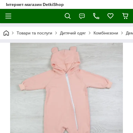
Інтернет-магазин DetkiShop
Товари та послуги
Дитячий одяг
Комбінезони
Дем