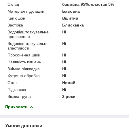
Склад
бавовна 95%, еластан 5%
Матеріал підкладки
Бавовна
Капюшон
Вшитий
Застібка
Блискавка
Водовідштовхувальне
Ні
просочення
Водовідштовхувальні
Ні
властивості
Просочення швів
Ні
Наявність кишень
Ні
Знімна підкладка
Ні
Хутряна обробка
Ні
Стан
Новий
Підкладка
Ні
Вікова група
2 роки
Приховати
Умови доставки