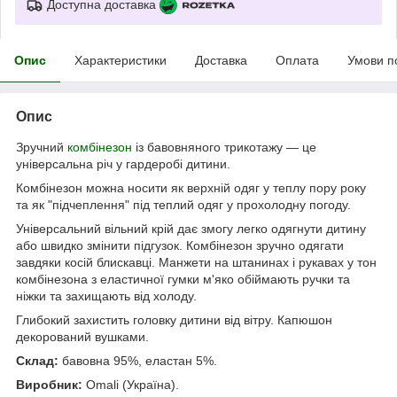
Доступна доставка
Опис
Характеристики
Доставка
Оплата
Умови п
Опис
Зручний
комбінезон
із бавовняного трикотажу — це
універсальна річ у гардеробі дитини.
Комбінезон можна носити як верхній одяг у теплу пору року
та як "підчеплення" під теплий одяг у прохолодну погоду.
Універсальний вільний крій дає змогу легко одягнути дитину
або швидко змінити підгузок. Комбінезон зручно одягати
завдяки косій блискавці. Манжети на штанинах і рукавах у тон
комбінезона з еластичної гумки м'яко обіймають ручки та
ніжки та захищають від холоду.
Глибокий захистить головку дитини від вітру. Капюшон
декорований вушками.
Склад:
бавовна 95%, еластан 5%.
Виробник:
Omali (Україна).