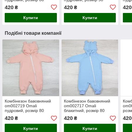
420
420
420
₴
₴
Купити
Купити
Подібні товари компанії
Комбінезон бавовняний
Комбінезон бавовняний
Комб
om002719 Omali
om002717 Omali
om00
пудровий, розмір 80
блакитний, розмір 80
розм
420
420
420
₴
₴
Купити
Купити