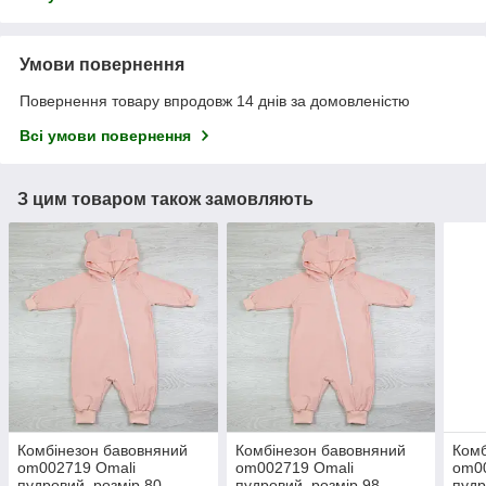
Умови повернення
Повернення товару впродовж 14 днів за домовленістю
Всі умови повернення
З цим товаром також замовляють
Комбінезон бавовняний
Комбінезон бавовняний
Комб
om002719 Omali
om002719 Omali
om0
пудровий, розмір 80
пудровий, розмір 98
пудр