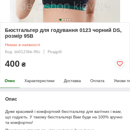
Бюстгальтер для годування 0123 чорний DS,
розмір 95B
Немає в наявності
Код: ds0123bk-95c
Роздріб
400
₴
Опис
Характеристики
Доставка
Оплата
Умови п
Опис
Дуже красивий і комфортний бюстгальтер для вагітних і мам,
що годують. У такому бюстгальтері Вам буде на 100% зручно
та комфортно!