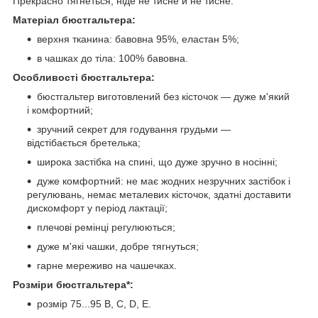
Прекрасно тягнеться, ніде не тисне й не тисне.
Матеріал бюстгальтера:
верхня тканина: бавовна 95%, еластан 5%;
в чашках до тіла: 100% бавовна.
Особливості бюстгальтера:
бюстгальтер виготовлений без кісточок — дуже м'який
і комфортний;
зручний секрет для годування грудьми —
відстібається бретелька;
широка застібка на спині, що дуже зручно в носінні;
дуже комфортний: не має жодних незручних застібок і
регулювань, немає металевих кісточок, здатні доставити
дискомфорт у період лактації;
плечові ремінці регулюються;
дуже м'які чашки, добре тягнуться;
гарне мереживо на чашечках.
Розміри бюстгальтера*:
розмір 75...95 B, C, D, E.