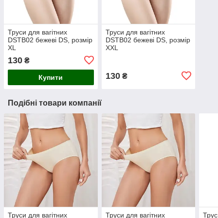
Труси для вагітних
Труси для вагітних
DSTB02 бежеві DS, розмір
DSTB02 бежеві DS, розмір
XL
XXL
130
₴
130
₴
Купити
Подібні товари компанії
Труси для вагітних
Труси для вагітних
Трус