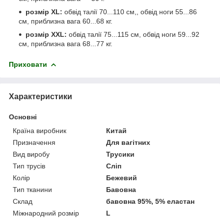
розмір XL:
обвід талії 70...110 см,, обвід ноги 55...86
см, приблизна вага 60...68 кг.
розмір XXL:
обвід талії 75...115 см, обвід ноги 59...92
см, приблизна вага 68...77 кг.
Приховати
Характеристики
Основні
Країна виробник
Китай
Призначення
Для вагітних
Вид виробу
Трусики
Тип трусів
Сліп
Колір
Бежевий
Тип тканини
Бавовна
Склад
бавовна 95%, 5% еластан
Міжнародний розмір
L