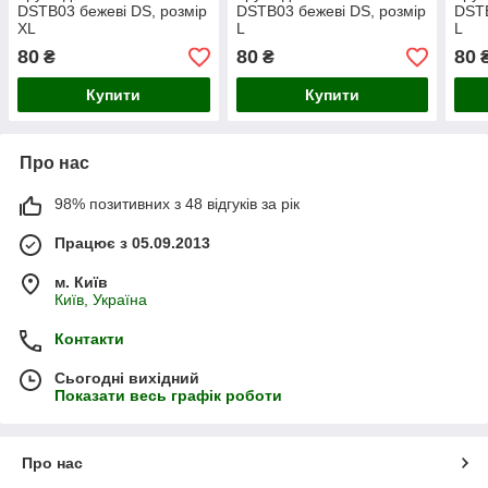
DSTB03 бежеві DS, розмір
DSTB03 бежеві DS, розмір
DSTB
XL
L
L
80
80
80
₴
₴
Купити
Купити
Про нас
98% позитивних з 48 відгуків за рік
Працює з 05.09.2013
м. Київ
Київ, Україна
Контакти
Сьогодні вихідний
Показати весь графік роботи
Про нас