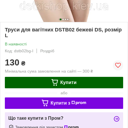
Труси для вагітних DSTB02 бежеві DS, розмір
L
В наявності
Код: dstb02bg-l
Роздріб
130
₴
Мінімальна сума замовлення на сайті — 300 ₴
Купити
або
Купити з
Що таке купити з Пром?
Замовлення під захистом