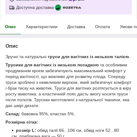
Доступна доставка
Опис
Характеристики
Доставка
Оплата
Умови п
Опис
Зручні та натуральні
труси для вагітних із низькою талією
.
Трусики для вагітних із низькою посадкою
та особливим
продуманим кроєм забезпечують максимальний комфорт у
період вагітності, що важливо для розвитку плода. Спереду
труси зроблені з невеликим вирізом, який забезпечує комфорт
і брак тиску на животик. Труси для вагітних розтягується в міру
росту животика, а еластичний пояс дасть змогу носити труси
після пологів. Трусики виготовлені з натуральної тканини, яка
дає шкірі дихати.
Склад:
бавовна 95%, еластан 5%.
Розмірна сітка:
розмір L:
обвід талії 66...106 см, обвід ноги 52...80
см, приблизна вага — 50 г.