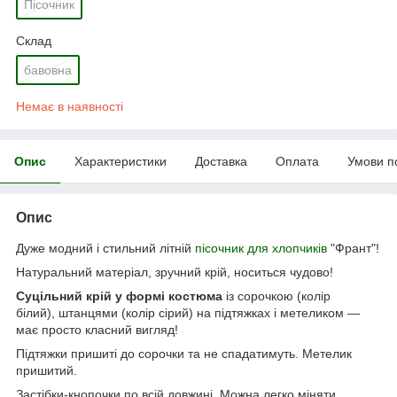
Пісочник
Склад
бавовна
Немає в наявності
Опис
Характеристики
Доставка
Оплата
Умови п
Опис
Дуже модний і стильний літній
пісочник для хлопчиків
"Франт"!
Натуральний матеріал, зручний крій, носиться чудово!
Суцільний крій у формі костюма
із сорочкою (колір
білий), штанцями (колір сірий) на підтяжках і метеликом —
має просто класний вигляд!
Підтяжки пришиті до сорочки та не спадатимуть. Метелик
пришитий.
Застібки-кнопочки по всій довжині. Можна легко міняти