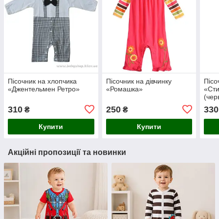
Пісочник на хлопчика
Пісочник на дівчинку
Пісо
«Джентельмен Ретро»
«Ромашка»
«Сти
(чер
310
250
330
₴
₴
Купити
Купити
Акційні пропозиції та новинки