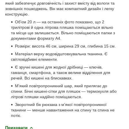
який забезпечує довговічність і захист вмісту від вологи та
зовнішніх пошкоджень. Він має компактний дизайн і легку
конструкцію.
Об'єм 20 л — на останніх фото показано, що 2
трилітрові й одна літрова пляшка поміщаються вільно
та місце ще залишається. Вільно поміщаються папки з
документами формату А4.
Розміри: висота 46 см, ширина 29 см, глибина 15 см.
Матеріал верху водовідштовхувальна тканина. Є
світловідбивні елементи.
Є зручні кишені для жодної дрібниці — ключів,
гаманця, смартфона, а також велике відділення для
речей. Всі кишені на блискавках.
М'який повітропроникний шар, який прилягає до
спини. Бічні кишені-сітки для пляшок — термокухля або
літрові пляшки надійно поміщаються.
Зворотний бік рюкзака з м'якої повітропроникної
тканини — менше навантаження на спину та спина не
потіє.
Приховати