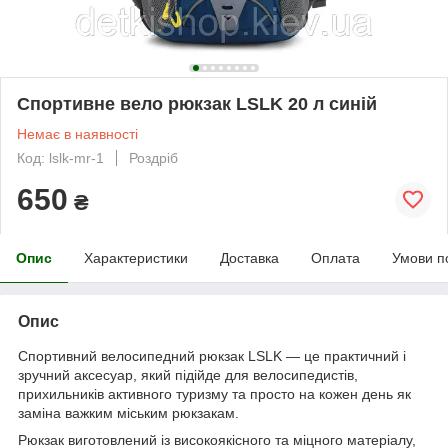
Спортивне вело рюкзак LSLK 20 л синій
Немає в наявності
Код: lslk-mr-1
Роздріб
650
₴
Опис
Характеристики
Доставка
Оплата
Умови п
Опис
Спортивний велосипедний рюкзак LSLK — це практичний і
зручний аксесуар, який підійде для велосипедистів,
прихильників активного туризму та просто на кожен день як
заміна важким міським рюкзакам.
Рюкзак виготовлений із високоякісного та міцного матеріалу,