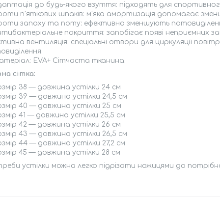
даптація до будь-якого взуття: підходять для спортивног
роти п'яткових шпаків: м'яка амортизація допомагає зменш
роти запаху та поту: ефективно зменшують потовиділенн
нтибактеріальне покриття: запобігає появі неприємних зап
тивна вентиляція: спеціальні отвори для циркуляції повіт
овиділення.
атеріал: EVA+ Сітчаста тканина.
на сітка:
змір 38 — довжина устілки 24 см
змір 39 — довжина устілки 24,5 см
змір 40 — довжина устілки 25 см
змір 41 — довжина устілки 25,5 см
змір 42 — довжина устілки 26 см
змір 43 — довжина устілки 26,5 см
змір 44 — довжина устілки 27,2 см
змір 45 — довжина устілки 28 см
реби устілки можна легко підрізати ножицями до потрібн