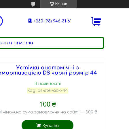
Кошик
+380 (95) 946-31-61
ка и оплата
Устілки анатомічні з
амортизацією DS чорні розмір 44
В наявності
Код:
ds-stel-abk-44
100 ₴
Мінімальна сума замовлення на сайті — 300 ₴
Купити