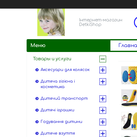
Інтернет-магазин
DetkiShop
Главна
Товары и услуги
Аксесуари для колясок
Дитяча гігієна і
косметика
Дитячий транспорт
Дитячі іграшки
Годування дитини
Дитяче взуття