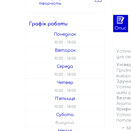
творчість
Графік роботи
Опис
Понеділок
10:00
18:00
Вівторок
Устілк
для св
10:00
18:00
Уніве
Середа
Призна
10:00
18:00
викор
Зручн
Четвер
Устілк
10:00
18:00
цими у
Безпе
Пʼятниця
Анато
10:00
18:00
Комфо
Субота
Устіл
потов
Вихідний
М
Неділя