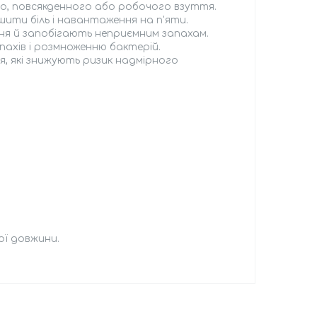
о, повсякденного або робочого взуття.
ити біль і навантаження на п'яти.
я й запобігають неприємним запахам.
ахів і розмноженню бактерій.
ря, які знижують ризик надмірного
ої довжини.