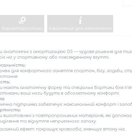
Характеристики
Інформація для замовлення
и анатомічні з амортизацією DS — чудове рішення для ти
оїх ніг у спортивному або повсякденному взутті.
рсальність:
чені для комфортного заняття спортом, бігу, ходьби, стр
истання.
ість:
и мають анатомічну форму та спеціальні бортики біля п'ят
стілками ваші ноги будуть в абсолютному комфорті.
ка:
мічна підтримка забезпечує максимальний комфорт і запо
ртність:
ки виготовлені з повітропроникних матеріалів, які допо
иділення та відчуття неприємного запаху.
асажний ефект: покращує кровообіг, зменшує втому ніг.