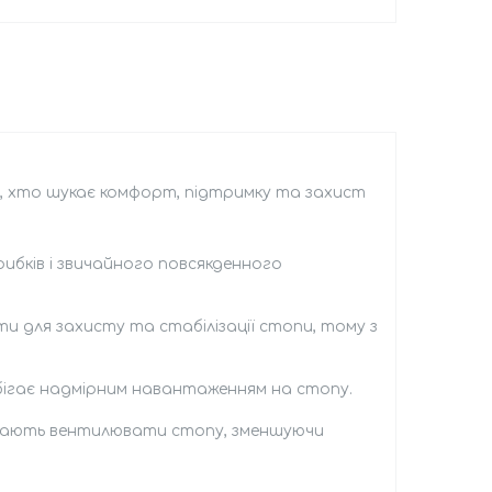
х, хто шукає комфорт, підтримку та захист
ибків і звичайного повсякденного
и для захисту та стабілізації стопи, тому з
бігає надмірним навантаженням на стопу.
магають вентилювати стопу, зменшуючи