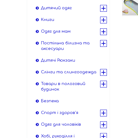
Дитячий одяг
Книги
Одяг для мам
Постільна білизна та
аксесуари
Дитячі Рюкзаки
Слінги та слингоодежда
Товари в пологовий
будинок
Безпека
Спорт і здоров'я
Одяг для чоловіків
Хобі, рукоділля і