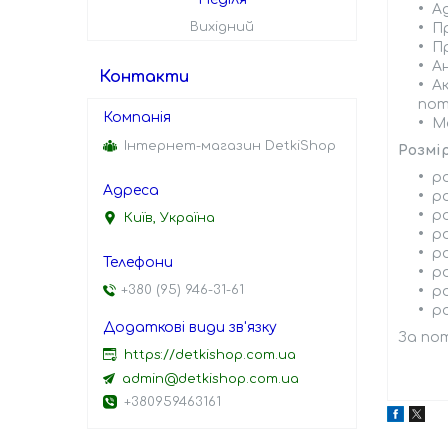
А
Вихідний
П
П
А
Контакти
Ак
пот
М
Інтернет-магазин DetkiShop
Розмір
ро
ро
ро
Київ, Україна
ро
ро
ро
+380 (95) 946-31-61
ро
ро
За пот
https://detkishop.com.ua
admin@detkishop.com.ua
+380959463161