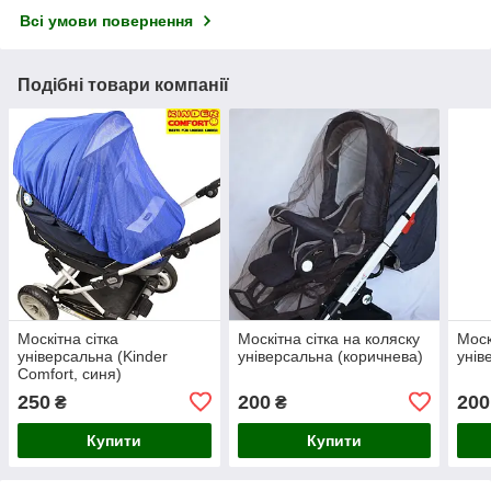
Всі умови повернення
Подібні товари компанії
Москітна сітка
Москітна сітка на коляску
Моск
універсальна (Kinder
універсальна (коричнева)
унів
Comfort, синя)
250
200
200
₴
₴
Купити
Купити