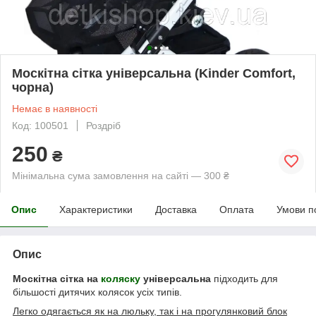
Москітна сітка універсальна (Kinder Comfort,
чорна)
Немає в наявності
Код: 100501
Роздріб
250
₴
Мінімальна сума замовлення на сайті — 300 ₴
Опис
Характеристики
Доставка
Оплата
Умови п
Опис
Москітна сітка на
коляску
універсальна
підходить для
більшості дитячих колясок усіх типів.
Легко одягається як на люльку, так і на прогулянковий блок