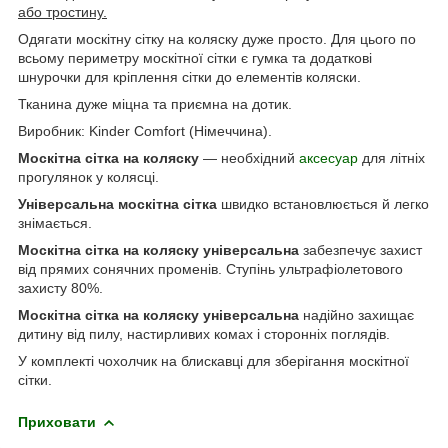
або тростину.
Одягати москітну сітку на коляску дуже просто. Для цього по
всьому периметру москітної сітки є гумка та додаткові
шнурочки для кріплення сітки до елементів коляски.
Тканина дуже міцна та приємна на дотик.
Виробник: Kinder Comfort (Німеччина).
Москітна сітка на коляску
— необхідний
аксесуар
для літніх
прогулянок у колясці.
Універсальна москітна сітка
швидко встановлюється й легко
знімається.
Москітна сітка на коляску універсальна
забезпечує захист
від прямих сонячних променів. Ступінь ультрафіолетового
захисту 80%.
Москітна сітка на коляску універсальна
надійно захищає
дитину від пилу, настирливих комах і сторонніх поглядів.
У комплекті чохолчик на блискавці для зберігання москітної
сітки.
Приховати