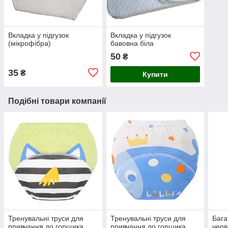
Вкладка у підгузок
Вкладка у підгузок
(мікрофібра)
бавовна біла
50
₴
35
₴
Купити
Подібні товари компанії
Тренувальні труси для
Тренувальні труси для
Бага
привчання до горщика
привчання до горщика
чер