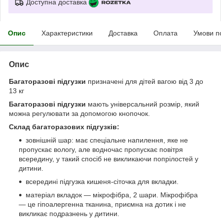
Доступна доставка
Опис
Характеристики
Доставка
Оплата
Умови п
Опис
Багаторазові підгузки
призначені для дітей вагою від 3 до
13 кг
Багаторазові підгузки
мають універсальний розмір, який
можна регулювати за допомогою кнопочок.
Склад багаторазових підгузків:
зовнішній шар: має спеціальне напилення, яке не
пропускає вологу, але водночас пропускає повітря
всередину, у такий спосіб не викликаючи попрілостей у
дитини.
всередині підгузка кишеня-сіточка для вкладки.
матеріал вкладок — мікрофібра, 2 шари. Мікрофібра
— це гіпоалергенна тканина, приємна на дотик і не
викликає подразнень у дитини.