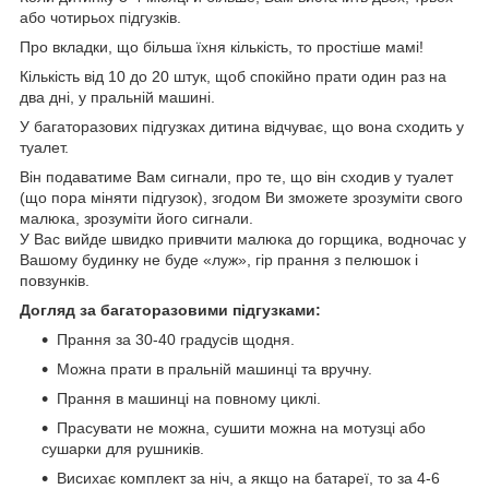
або чотирьох підгузків.
Про вкладки, що більша їхня кількість, то простіше мамі!
Кількість від 10 до 20 штук, щоб спокійно прати один раз на
два дні, у пральній машині.
У багаторазових підгузках дитина відчуває, що вона сходить у
туалет.
Він подаватиме Вам сигнали, про те, що він сходив у туалет
(що пора міняти підгузок), згодом Ви зможете зрозуміти свого
малюка, зрозуміти його сигнали.
У Вас вийде швидко привчити малюка до горщика, водночас у
Вашому будинку не буде «луж», гір прання з пелюшок і
повзунків.
Догляд за багаторазовими підгузками:
Прання за 30-40 градусів щодня.
Можна прати в пральній машинці та вручну.
Прання в машинці на повному циклі.
Прасувати не можна, сушити можна на мотузці або
сушарки для рушників.
Висихає комплект за ніч, а якщо на батареї, то за 4-6