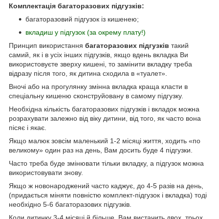
Комплектація багаторазових підгузків:
багаторазовий підгузок із кишенею;
вкладиш у підгузок (за окрему плату!)
Принцип використання
багаторазових підгузків
такий
самий, як і в усіх інших підгузків, якщо вдень вкладка Ви
використовуєте зверху кишені, то замінити вкладку треба
відразу після того, як дитина сходила в «туалет».
Вночі або на прогулянку змінна вкладка краща класти в
спеціальну кишеню сконструйовану в самому підгузку.
Необхідна кількість багаторазових підгузків і вкладок можна
розрахувати залежно від віку дитини, від того, як часто вона
пісяє і якає.
Якщо малюк зовсім маленький 1-2 місяці життя, ходить «по
великому» один раз на день, Вам досить буде 4 підгузки.
Часто треба буде змінювати тільки вкладку, а підгузок можна
використовувати знову.
Якщо ж новонароджений часто каджує, до 4-5 разів на день,
(придається міняти повністю комплект-підгузок і вкладка) тоді
необхідно 5-6 багаторазових підгузків.
Коли дитинку 3-4 місяці й більше, Вам вистачить двох, трьох