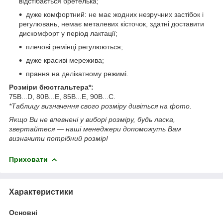
відстібається бретелька;
дуже комфортний: не має жодних незручних застібок і
регулювань, немає металевих кісточок, здатні доставити
дискомфорт у період лактації;
плечові ремінці регулюються;
дуже красиві мережива;
прання на делікатному режимі.
Розміри бюстгальтера*:
75В...D, 80B...E, 85B...E, 90B...C.
*Таблицу визначення свого розміру дивіться на фото.
Якщо Ви не впевнені у виборі розміру, будь ласка,
звертайтеся — наші менеджери допоможуть Вам
визначити потрібний розмір!
Приховати
Характеристики
Основні