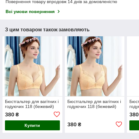
Повернення товару впродовж 14 днів за домовленістю
Всі умови повернення
З цим товаром також замовляють
Бюстгальтер для вагітних і
Бюстгальтер для вагітних і
Бюст
годуючих 118 (бежевий)
годуючих 118 (бежевий)
году
380
380
₴
380
₴
Купити