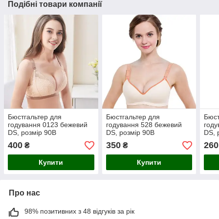
Подібні товари компанії
Бюстгальтер для
Бюстгальтер для
Бюст
годування 0123 бежевий
годування 528 бежевий
году
DS, розмір 90B
DS, розмір 90B
DS, 
400
350
260
₴
₴
Купити
Купити
Про нас
98% позитивних з 48 відгуків за рік