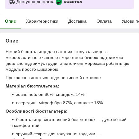
Доступна доставка
Опис
Характеристики
Доставка
Оплата
Умови п
Опис
Ніжний бюстгальтер для вагітних і годувальниць із
мікроеластичною чашкою і корсетною бічною підтримкою
ідеально підтримує груди, а витончені мережива роблять цю
модель просто шикарною.
Прекрасно тягнеться, ніде не тисне й не тисне.
Матеріал бюстгальтера:
зовні: нейлон 86%, спандекс 14%;
всередині: мікрофібра 87%, спандекс 13%.
Особливості бюстгальтера:
бюстгальтер виготовлений без кісточок — дуже м'який
і комфортний;
зручний секрет для годування грудьми —