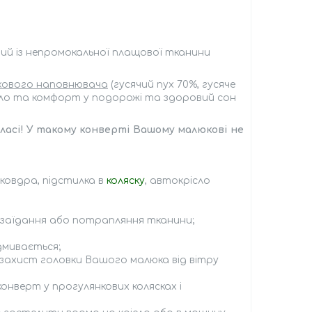
й із непромокальної плащової тканини
ухового наповнювача
(гусячий пух 70%, гусяче
епло та комфорт у подорожі та здоровий сон
класі! У такому конверті Вашому малюкові не
 ковдра, підстилка в
коляску
, автокрісло
 заїдання або потрапляння тканини;
дмивається;
захист головки Вашого малюка від вітру
онверт у прогулянкових колясках і