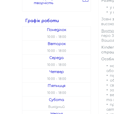
Розмі
творчість
у 
у 
Зовні
Графік роботи
високо
Понеділок
Внутр
перо 3
10:00
18:00
Вашог
Вівторок
Kinde
10:00
18:00
страшн
Середа
Особл
10:00
18:00
м
аб
Четвер
пі
10:00
18:00
о
св
Пʼятниця
з
10:00
18:00
в
та 
Субота
п
Вихідний
авт
Неділя