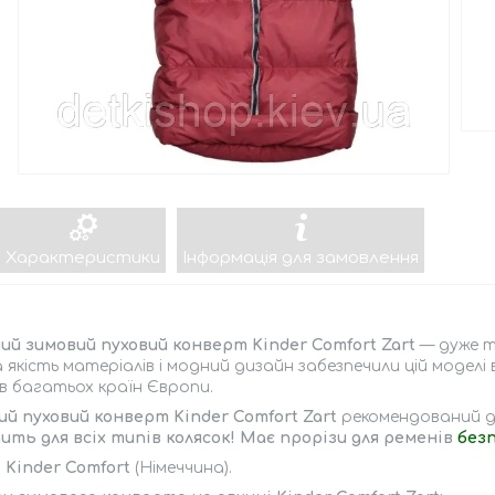
Характеристики
Інформація для замовлення
ий зимовий пуховий конверт Kinder Comfort Zart
— дуже те
 якість матеріалів і модний дизайн забезпечили цій моделі
в багатьох країн Європи.
й пуховий конверт Kinder Comfort Zart
рекомендований дл
ить для всіх типів колясок! Має прорізи для ременів
без
:
Kinder Comfort
(Німеччина).