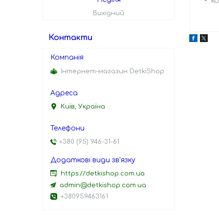
к
Вихідний
Контакти
Інтернет-магазин DetkiShop
Київ, Україна
+380 (95) 946-31-61
https://detkishop.com.ua
admin@detkishop.com.ua
+380959463161