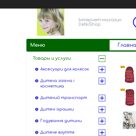
Інтернет-магазин
DetkiShop
Главна
Товары и услуги
Аксесуари для колясок
Дитяча гігієна і
косметика
Дитячий транспорт
Дитячі іграшки
Годування дитини
Дитяче взуття