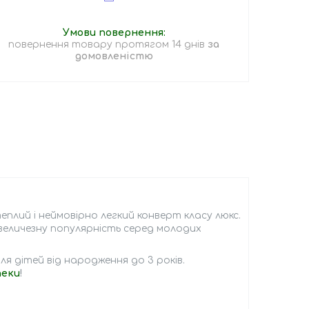
повернення товару протягом 14 днів
за
домовленістю
плий і неймовірно легкий конверт класу люкс.
 величезну популярність серед молодих
я дітей від народження до 3 років.
пеки
!