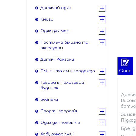
Дитячий одяг
Книги
Одяг для мам
Постільна білизна та
аксесуари
Дитячі Рюкзаки
Опис
Слінги та слингоодежда
Товари в пологовий
будинок
Дитяч
Безпека
Висока
батькі
Спорт і здоров'я
Зимови
Підход
Одяг для чоловіків
Бренд
Хобі, рукоділля і