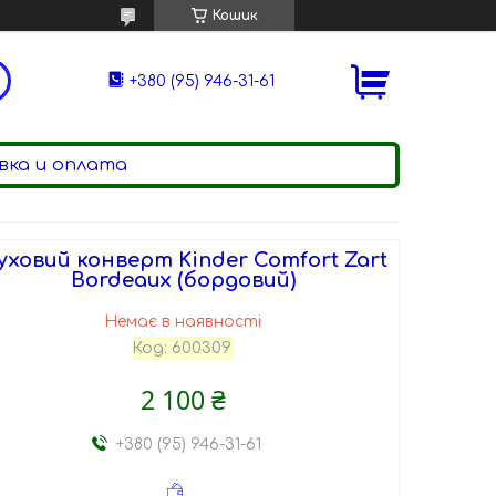
Кошик
+380 (95) 946-31-61
ка и оплата
уховий конверт Kinder Comfort Zart
Bordeaux (бордовий)
Немає в наявності
Код:
600309
2 100 ₴
+380 (95) 946-31-61