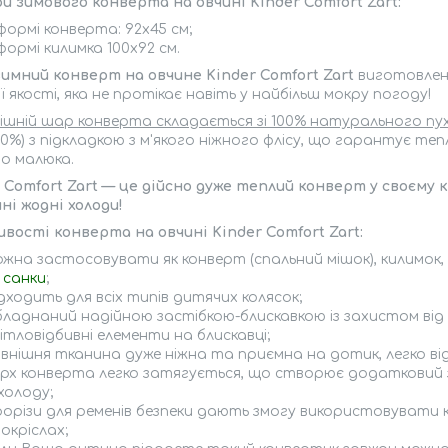
ри зимового конверта на овчині Kinder Comfort
Zart
:
формі конверта: 92х45 см;
формі килимка 100х92 см.
зимний конверт на овчине Kinder Comfort Zart
виготовлени
ї якості, яка не протікає навіть у найбільш мокру погоду!
ішній шар конверта складається зі 100% натурального п
0%) з підкладкою з м'якого ніжного флісу, що гарантує т
о малюка.
r Comfort
Zart — це дійсно дуже теплий конверт у своєму 
і жодні холоди!
ивості конверта на овчині Kinder Comfort
Zart
:
ожна застосовувати як конверт (спальний мішок), килимок,
о
санки
;
дходить для всіх типів дитячих колясок;
бладнаний надійною застібкою-блискавкою із захистом від
ітловідбивні елементи на блискавці;
овнішня тканина дуже ніжна та приємна на дотик, легко ві
ерх конверта легко затягується, що створює додатковий 
холоду;
рорізи для ременів безпеки дають змогу використовувати к
окріслах;