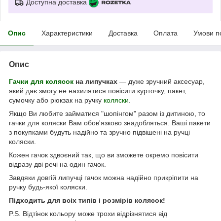
Доступна доставка
Опис
Характеристики
Доставка
Оплата
Умови п
Опис
Гачки для колясок
на липучках
— дуже зручний аксесуар,
який дає змогу не нахилятися повісити курточку, пакет,
сумочку або рюкзак на ручку
коляски
.
Якщо Ви любите займатися "шопінгом" разом із дитиною, то
гачки для коляски Вам обов'язково знадобляться. Ваші пакети
з покупками будуть надійно та зручно підвішені на ручці
коляски.
Кожен гачок здвоєний так, що ви зможете окремо повісити
відразу дві речі на один гачок.
Завдяки довгій липучці гачок можна надійно прикріпити на
ручку будь-якої коляски.
Підходить для всіх типів і розмірів колясок!
P.S. Відтінок кольору може трохи відрізнятися від